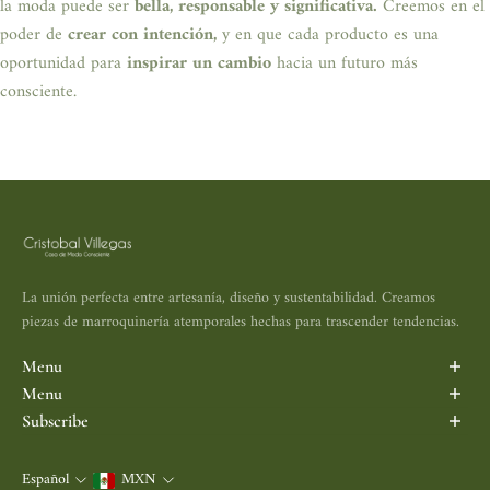
la moda puede ser
bella, responsable y significativa.
Creemos en el
poder de
crear con intención,
y en que cada producto es una
oportunidad para
inspirar un cambio
hacia un futuro más
consciente.
La unión perfecta entre artesanía, diseño y sustentabilidad. Creamos
piezas de marroquinería atemporales hechas para trascender tendencias.
Menu
Inicio
Menu
Porta Vinos
Search
Subscribe
Maletas y Mochilas
Aviso de Privacidad
Subscribe to be the first informed.
Bolsas
Política de Devolución
Español
MXN
Correo electrónico
Accesorios