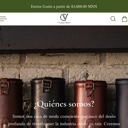
Envios Gratis a partir de $3,000.00 MXN
L CONTENIDO
Slideshow about our brand
¿Quiénes somos?
Somos una casa de moda consciente que nace del deseo
profundo de transformar la industria desde su raíz. Creemos