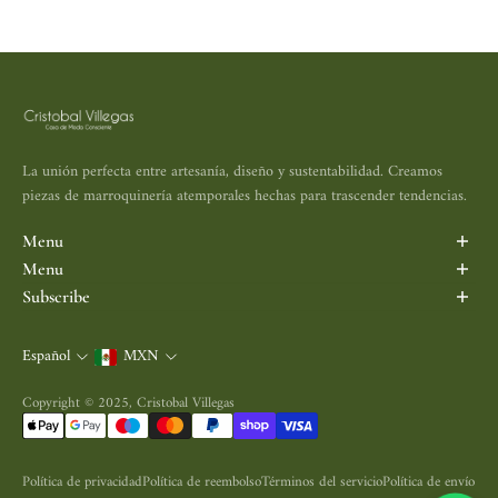
La unión perfecta entre artesanía, diseño y sustentabilidad. Creamos
piezas de marroquinería atemporales hechas para trascender tendencias.
Menu
Inicio
Menu
Porta Vinos
Search
Subscribe
Maletas y Mochilas
Aviso de Privacidad
Subscribe to be the first informed.
Bolsas
Política de Devolución
Español
MXN
Correo electrónico
Accesorios
Política de Envío
Nosotros
Términos y Condiciones
Copyright © 2025, Cristobal Villegas
Contacto
Política de privacidad
Política de reembolso
Términos del servicio
Política de envío