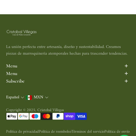
La unión perfecta entre artesanía, diseño y sustentabilidad. Creamos
piezas de marroquinería atemporales hechas para trascender tendencias.
Menu
Inicio
Menu
Porta Vinos
Search
Subscribe
Maletas y Mochilas
Aviso de Privacidad
Subscribe to be the first informed.
Bolsas
Política de Devolución
Español
MXN
Correo electrónico
Accesorios
Política de Envío
Nosotros
Términos y Condiciones
Copyright © 2025, Cristobal Villegas
Contacto
Política de privacidad
Política de reembolso
Términos del servicio
Política de envío