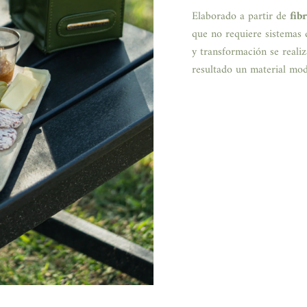
Elaborado a partir de
fib
que no requiere sistemas 
y transformación se reali
resultado un material mod