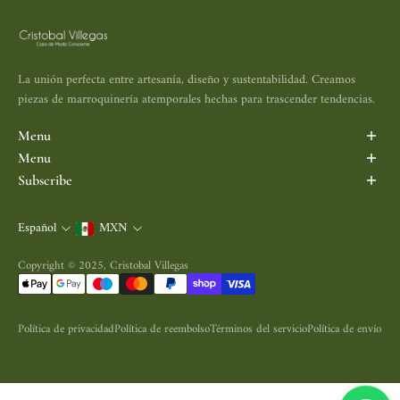
La unión perfecta entre artesanía, diseño y sustentabilidad. Creamos
piezas de marroquinería atemporales hechas para trascender tendencias.
Menu
Inicio
Menu
Porta Vinos
Search
Subscribe
Maletas y Mochilas
Aviso de Privacidad
Subscribe to be the first informed.
Bolsas
Política de Devolución
Español
MXN
Correo electrónico
Accesorios
Política de Envío
Nosotros
Términos y Condiciones
Copyright © 2025, Cristobal Villegas
Contacto
Política de privacidad
Política de reembolso
Términos del servicio
Política de envío