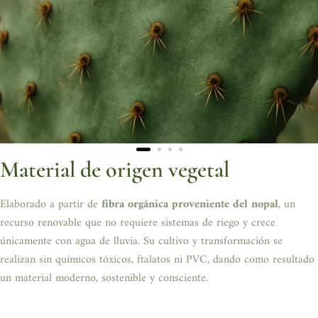
El Carignan no solo transporta botellas: transporta intención, estilo y
conciencia.
Cristobal Villegas - Artesanía que honra el origen, el propósito y la
belleza de lo hecho a mano.
Material de origen vegetal
Elaborado a partir de
fibra orgánica proveniente del nopal
, un
recurso renovable que no requiere sistemas de riego y crece
únicamente con agua de lluvia. Su cultivo y transformación se
realizan sin químicos tóxicos, ftalatos ni PVC, dando como resultado
un material moderno, sostenible y consciente.