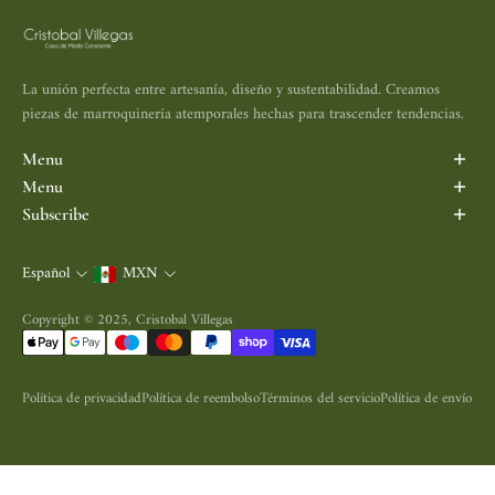
La unión perfecta entre artesanía, diseño y sustentabilidad. Creamos
piezas de marroquinería atemporales hechas para trascender tendencias.
Menu
Inicio
Menu
Porta Vinos
Search
Subscribe
Maletas y Mochilas
Aviso de Privacidad
Subscribe to be the first informed.
Bolsas
Política de Devolución
Español
MXN
Correo electrónico
Accesorios
Política de Envío
Nosotros
Términos y Condiciones
Copyright © 2025, Cristobal Villegas
Contacto
Política de privacidad
Política de reembolso
Términos del servicio
Política de envío