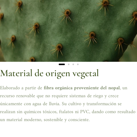
innovador y sustentable que combina elegancia con conciencia
ambiental. Cuenta con forro de
poliéster reciclado y algodón
,
herraje de
Sama y Latón
, alma de Caple, hilo de nilón y adhesivo
con cemento guayul. Ideal para llevar tus tarjetas con estilo.
Medidas: 10 cm largo × 7.3 cm alto × 1 cm ancho
Material de origen vegetal
Elaborado a partir de
fibra orgánica proveniente del nopal
, un
recurso renovable que no requiere sistemas de riego y crece
únicamente con agua de lluvia. Su cultivo y transformación se
realizan sin químicos tóxicos, ftalatos ni PVC, dando como resultado
un material moderno, sostenible y consciente.