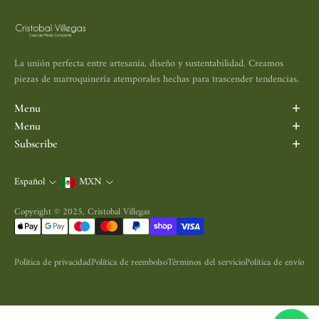
La unión perfecta entre artesanía, diseño y sustentabilidad. Creamos
piezas de marroquinería atemporales hechas para trascender tendencias.
Menu
Inicio
Menu
Porta Vinos
Search
Subscribe
Maletas y Mochilas
Aviso de Privacidad
Subscribe to be the first informed.
Bolsas
Política de Devolución
Español
MXN
Correo electrónico
Accesorios
Política de Envío
Nosotros
Términos y Condiciones
Copyright © 2025, Cristobal Villegas
Contacto
Política de privacidad
Política de reembolso
Términos del servicio
Política de envío