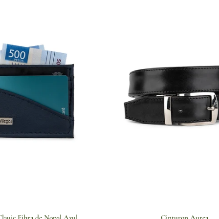
Tlauic Fibra de Nopal Azul
Cinturon Aurea