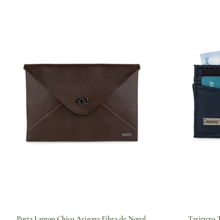
Porta Laptop Chico Arizona Fibra de Nopal
Tarjetero 