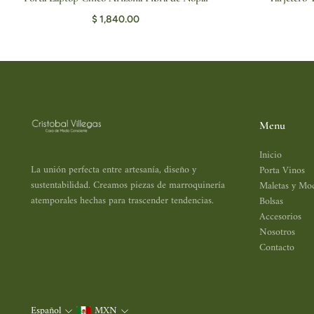
AGREGAR AL CARRITO
AGRE
$ 1,840.00
Menu
Inicio
La unión perfecta entre artesanía, diseño y
Porta Vinos
sustentabilidad. Creamos piezas de marroquinería
Maletas y Moc
atemporales hechas para trascender tendencias.
Bolsas
Accesorios
Nosotros
Contacto
Español
MXN